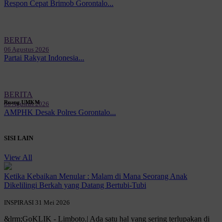
Respon Cepat Brimob Gorontalo...
BERITA
06 Agustus 2026
Partai Rakyat Indonesia...
BERITA
Ruang UMKM
06 Agustus 2026
AMPHK Desak Polres Gorontalo...
SISI LAIN
View All
Ketika Kebaikan Menular : Malam di Mana Seorang Anak
Dikelilingi Berkah yang Datang Bertubi-Tubi
INSPIRASI
31 Mei 2026
&lrm;GoKLIK - Limboto.| Ada satu hal yang sering terlupakan di