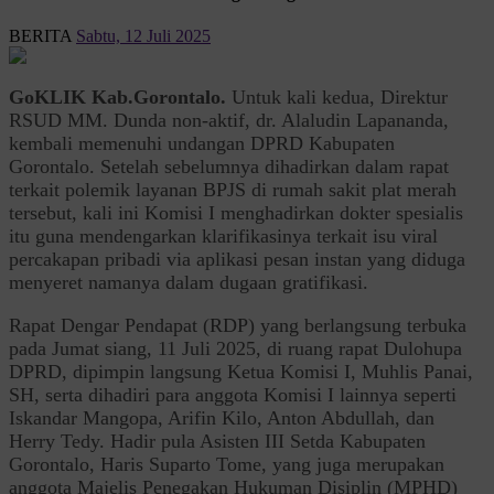
BERITA
Sabtu, 12 Juli 2025
GoKLIK Kab.Gorontalo.
Untuk kali kedua, Direktur
RSUD MM. Dunda non-aktif, dr. Alaludin Lapananda,
kembali memenuhi undangan DPRD Kabupaten
Gorontalo. Setelah sebelumnya dihadirkan dalam rapat
terkait polemik layanan BPJS di rumah sakit plat merah
tersebut, kali ini Komisi I menghadirkan dokter spesialis
itu guna mendengarkan klarifikasinya terkait isu viral
percakapan pribadi via aplikasi pesan instan yang diduga
menyeret namanya dalam dugaan gratifikasi.
Rapat Dengar Pendapat (RDP) yang berlangsung terbuka
pada Jumat siang, 11 Juli 2025, di ruang rapat Dulohupa
DPRD, dipimpin langsung Ketua Komisi I, Muhlis Panai,
SH, serta dihadiri para anggota Komisi I lainnya seperti
Iskandar Mangopa, Arifin Kilo, Anton Abdullah, dan
Herry Tedy. Hadir pula Asisten III Setda Kabupaten
Gorontalo, Haris Suparto Tome, yang juga merupakan
anggota Majelis Penegakan Hukuman Disiplin (MPHD)