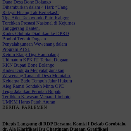
Dana Desa Bone Bolango
Dihamburkan dalam 4 Hari: “Uang
Rakyat Hilang Tak Berbekas!”
Tiga Atlet Taekwondo Putri Kabgor
Torehkan Prestasi Nasional di Kejurnas
Tanggerang Banten.
Kades Oluhuta Diadukan ke DPRD
Bonbol Terkait Dugaan
Penyalahgunaan Wewenang dalam
Program PTSL
Ketum Elang Tiga Hambalang
Ultimatum KPK RI Terkait Dugaan
KKN Bupati Bone Bolango
Kades Diduga Menyalahgunakan
Wewenang Tanah di Desa Molutabu,
Keluarga Badu Tempuh Jalur Hukum
Aleg Ramsi Sondakh Minta OPD
Tegas Jalankan Perintah Bupati,
Tertibkan Kawasan Menara Limboto,
UMKM Harus Patuh Aturan
BERITA, PARLEMEN
Ditepis Langsung di RDP Bersama Komisi I Dekab Gorobtalo.
dr. Ala Klarifikasi Isu Chattingan Dugaan Gratifikasi