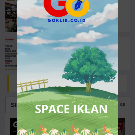
BERITA
06 Agustus 2026
SATBRIMOB POLDA
GORONTALO...
BERITA
06 Agustus 2026
KEPEDULIAN SENATOR
RAHMIJATI...
RUANG UMKM
SISI LAIN
View All