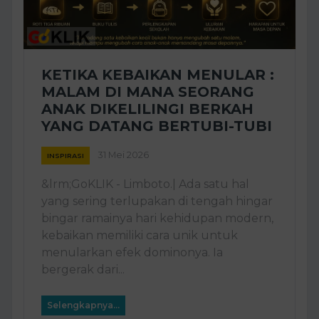
KETIKA KEBAIKAN MENULAR :
MALAM DI MANA SEORANG
ANAK DIKELILINGI BERKAH
YANG DATANG BERTUBI-TUBI
31 Mei 2026
INSPIRASI
&lrm;GoKLIK - Limboto.| Ada satu hal
yang sering terlupakan di tengah hingar
bingar ramainya hari kehidupan modern,
kebaikan memiliki cara unik untuk
menularkan efek dominonya. Ia
bergerak dari...
Selengkapnya...