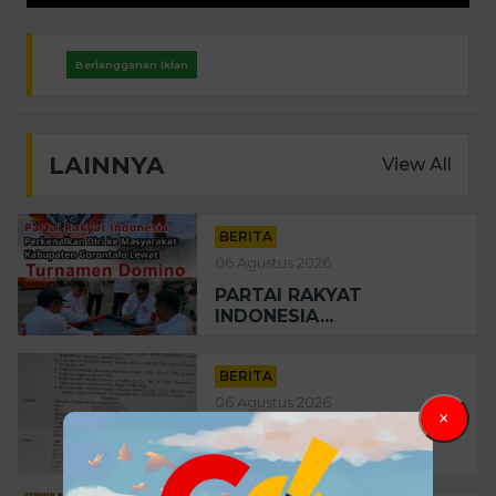
Berlangganan Iklan
LAINNYA
View All
BERITA
06 Agustus 2026
PARTAI RAKYAT
INDONESIA...
BERITA
06 Agustus 2026
×
AMPHK DESAK POLRES
GORONTALO...