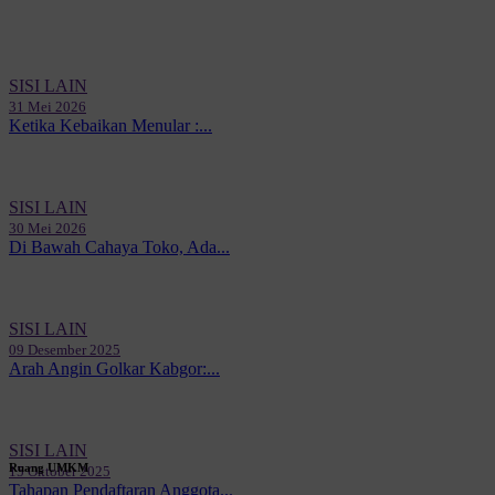
SISI LAIN
31 Mei 2026
Ketika Kebaikan Menular :...
SISI LAIN
30 Mei 2026
Di Bawah Cahaya Toko, Ada...
SISI LAIN
09 Desember 2025
Arah Angin Golkar Kabgor:...
SISI LAIN
Ruang UMKM
15 Oktober 2025
Tahapan Pendaftaran Anggota...