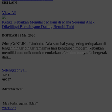
SISI LAIN
View All
Ketika Kebaikan Menular : Malam di Mana Seorang Anak
Dikelilingi Berkah yang Datang Bertubi-Tubi
INSPIRASI
31 Mei 2026
&lrm;GoKLIK - Limboto.| Ada satu hal yang sering terlupakan di
tengah hingar bingar ramainya hari kehidupan modern, kebaikan
memiliki cara unik untuk menularkan efek dominonya. Ia bergerak
dari...
Selengkapnya...
NNT
597
Advertisement
Mau berlangganan Iklan?
WhatsApp