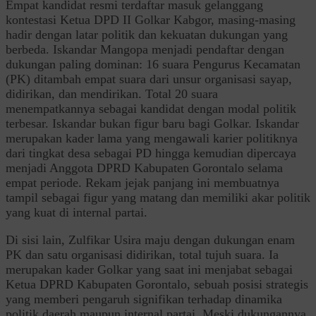
Empat kandidat resmi terdaftar masuk gelanggang
kontestasi Ketua DPD II Golkar Kabgor, masing-masing
hadir dengan latar politik dan kekuatan dukungan yang
berbeda. Iskandar Mangopa menjadi pendaftar dengan
dukungan paling dominan: 16 suara Pengurus Kecamatan
(PK) ditambah empat suara dari unsur organisasi sayap,
didirikan, dan mendirikan. Total 20 suara
menempatkannya sebagai kandidat dengan modal politik
terbesar. Iskandar bukan figur baru bagi Golkar. Iskandar
merupakan kader lama yang mengawali karier politiknya
dari tingkat desa sebagai PD hingga kemudian dipercaya
menjadi Anggota DPRD Kabupaten Gorontalo selama
empat periode. Rekam jejak panjang ini membuatnya
tampil sebagai figur yang matang dan memiliki akar politik
yang kuat di internal partai.
Di sisi lain, Zulfikar Usira maju dengan dukungan enam
PK dan satu organisasi didirikan, total tujuh suara. Ia
merupakan kader Golkar yang saat ini menjabat sebagai
Ketua DPRD Kabupaten Gorontalo, sebuah posisi strategis
yang memberi pengaruh signifikan terhadap dinamika
politik daerah maupun internal partai. Meski dukungannya