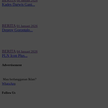
BERITA
08 Januari 2026
Kades Darwis Gani...
BERITA
01 Januari 2026
Deprov Gorontalo...
BERITA
04 Januari 2026
PLN Icon Plus...
Advertisement
Mau berlangganan Iklan?
WhatsApp
Follow Us