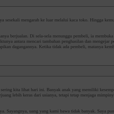
aya sesekali mengarah ke luar melalui kaca toko. Hingga kem
hanya berjualan. Di sela-sela menunggu pembeli, ia membuka
ktunya antara mencari tambahan penghasilan dan mengejar p
apikan dagangannya. Ketika tidak ada pembeli, matanya kemba
ering kita lihat hari ini. Banyak anak yang memiliki kesemp
juang lebih keras dari usianya, tetapi tetap menjaga mimpiny
nya. Sayangnya, uang yang kami bawa tidak banyak. Saya pu