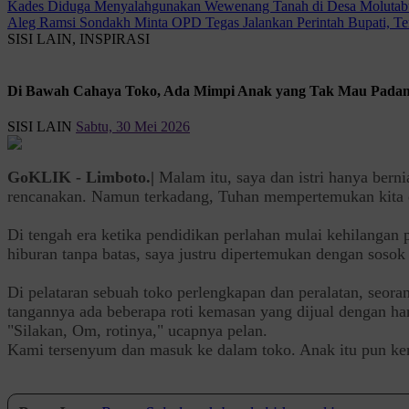
Kades Diduga Menyalahgunakan Wewenang Tanah di Desa Molutab
Aleg Ramsi Sondakh Minta OPD Tegas Jalankan Perintah Bupati, 
SISI LAIN, INSPIRASI
Di Bawah Cahaya Toko, Ada Mimpi Anak yang Tak Mau Pada
SISI LAIN
Sabtu, 30 Mei 2026
GoKLIK - Limboto.|
Malam itu, saya dan istri hanya bern
rencanakan. Namun terkadang, Tuhan mempertemukan kita de
‎Di tengah era ketika pendidikan perlahan mulai kehilangan
hiburan tanpa batas, saya justru dipertemukan dengan sosok
‎Di pelataran sebuah toko perlengkapan dan peralatan, seo
tangannya ada beberapa roti kemasan yang dijual dengan harg
‎"Silakan, Om, rotinya," ucapnya pelan.
‎Kami tersenyum dan masuk ke dalam toko. Anak itu pun ke