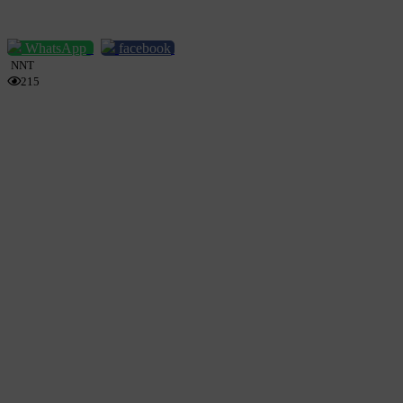
WhatsApp
facebook
NNT
215