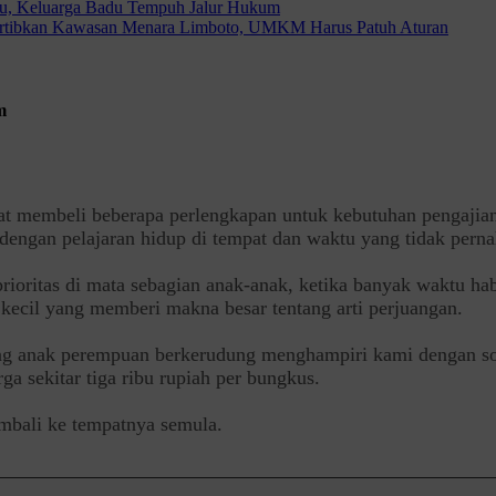
u, Keluarga Badu Tempuh Jalur Hukum
Tertibkan Kawasan Menara Limboto, UMKM Harus Patuh Aturan
m
iat membeli beberapa perlengkapan untuk kebutuhan pengajia
ngan pelajaran hidup di tempat dan waktu yang tidak perna
 prioritas di mata sebagian anak-anak, ketika banyak waktu h
 kecil yang memberi makna besar tentang arti perjuangan.
rang anak perempuan berkerudung menghampiri kami dengan sop
a sekitar tiga ribu rupiah per bungkus.
mbali ke tempatnya semula.