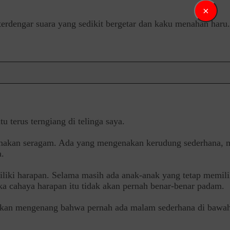
×
terdengar suara yang sedikit bergetar dan kaku menahan haru.
u terus terngiang di telinga saya.
akan seragam. Ada yang mengenakan kerudung sederhana, menj
a.
liki harapan. Selama masih ada anak-anak yang tetap memilih
ka cahaya harapan itu tidak akan pernah benar-benar padam.
 ia akan mengenang bahwa pernah ada malam sederhana di baw