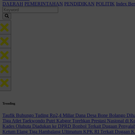
DAERAH
PEMERINTAHAN
PENDIDIKAN
POLITIK
Index Ber
Trending
Taufik Buhungo Tuding Rp2,4 Miliar Dana Desa Bone Bolango Diha
Tiga Atlet Taekwondo Putri Kabgor Torehkan Prestasi Nasional di K
Kades Oluhuta Diadukan ke DPRD Bonbol Terkait Dugaan Penyal
Ketum Elang Tiga Hambalang Ultimatum KPK RI Terkait Dugaan 